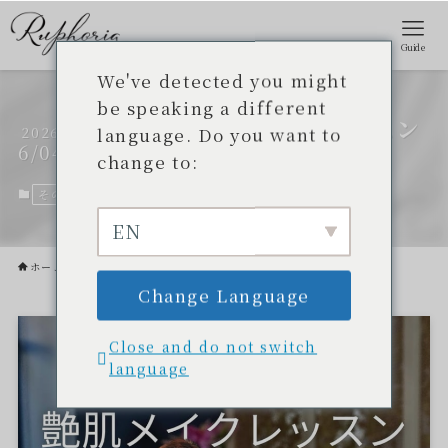
Guide
We've detected you might
be speaking a different
バンコクで初のメイクレッスン
language. Do you want to
2026
6/04
を行いました
change to:
その他
2026年6月4日
EN
ホーム
その他
Change Language
Close and do not switch
language