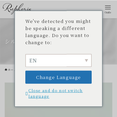
Guide
We've detected you might
be speaking a different
language. Do you want to
シルクパウダー
change to:
EN
ホーム
シルクパウダー
Change Language
Close and do not switch
language