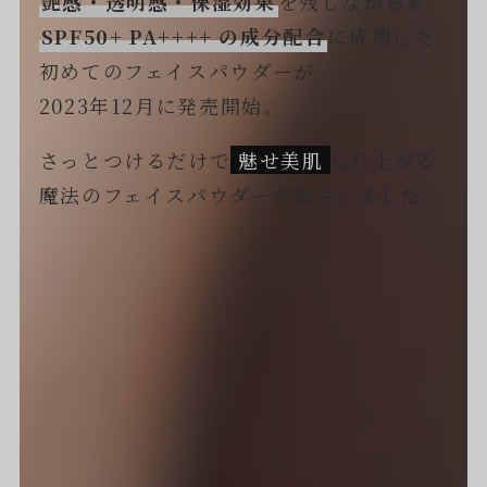
艶感・透明感・保湿効果
を残しながらも
SPF50+ PA++++ の成分配合
に成功した
初めてのフェイスパウダーが
2023年12月に発売開始。
さっとつけるだけで
魅せ美肌
に仕上がる
魔法のフェイスパウダーが誕生しました。