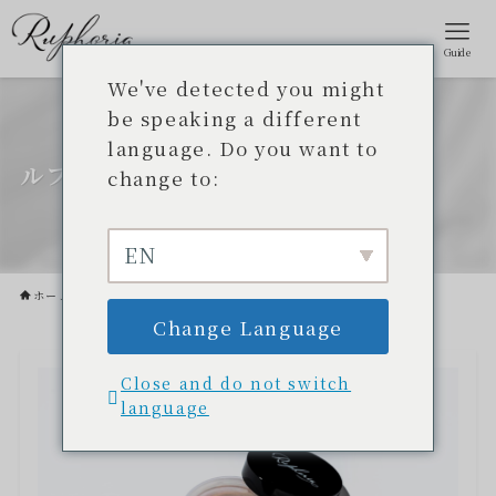
Guide
We've detected you might
be speaking a different
language. Do you want to
ルフォリア製品一覧
change to:
EN
ホーム
ルフォリア製品一覧
Change Language
Close and do not switch
language