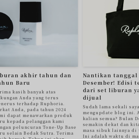
iburan akhir tahun dan
Nantikan tanggal
ahun Baru
Desember! Edisi t
dari set liburan 
rima kasih banyak atas
dijual
kungan Anda yang terus
nerus terhadap Ruphoria.
Sudah lama sekali say
rkat Anda, pada tahun 2024
mengupdate blog ini. 
mi dapat menawarkan produk
kalian semua? Bulan 
ru kepada pelanggan kami
semakin dekat dan ki
ngan peluncuran Tone-Up Base
masa sibuk lainnya di 
ru selain Bedak Sutra. Terima
Ini adalah waktu di ma
sih banyak. Tahun ini akan