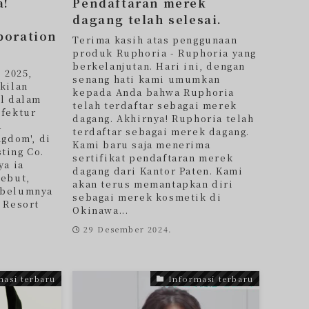
a!
Pendaftaran merek
dagang telah selesai.
poration
Terima kasih atas penggunaan
.
produk Ruphoria - Ruphoria yang
berkelanjutan. Hari ini, dengan
 2025,
senang hati kami umumkan
kilan
kepada Anda bahwa Ruphoria
il dalam
telah terdaftar sebagai merek
efektur
dagang. Akhirnya! Ruphoria telah
a
terdaftar sebagai merek dagang.
ngdom', di
Kami baru saja menerima
ting Co.
sertifikat pendaftaran merek
ya ia
dagang dari Kantor Paten. Kami
sebut,
akan terus memantapkan diri
ebelumnya
sebagai merek kosmetik di
 Resort
Okinawa...
29 Desember 2024.
masi terbaru
Informasi terbaru