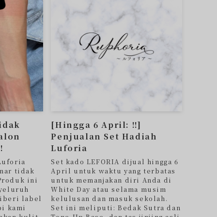
tidak
[Hingga 6 April: ‼︎]
salon
Penjualan Set Hadiah
!
Luforia
Luforia
Set kado LEFORIA dijual hingga 6
nar tidak
April untuk waktu yang terbatas
Produk ini
untuk memanjakan diri Anda di
nyeluruh
White Day atau selama musim
iberi label
kelulusan dan masuk sekolah.
pi kami
Set ini meliputi: Bedak Sutra dan
akan kulit
Tone-Up Base, dan tas jinjing asli