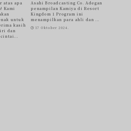
 atas apa
Asahi Broadcasting Co. Adegan
n! Kami
penampilan Kamiya di Resort
akan
Kingdom 1 Program ini
enak untuk
menampilkan para ahli dan ...
erima kasih
17 Oktober 2024.
iri dan
intai...