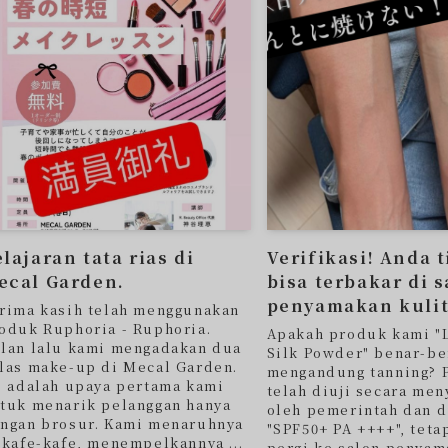
lajaran tata rias di
Verifikasi! Anda 
ecal Garden.
bisa terbakar di 
penyamakan kulit
rima kasih telah menggunakan
oduk Ruphoria - Ruphoria.
Apakah produk kami "
lan lalu kami mengadakan dua
Silk Powder" benar-be
las make-up di Mecal Garden.
mengandung tanning? 
i adalah upaya pertama kami
telah diuji secara me
tuk menarik pelanggan hanya
oleh pemerintah dan d
ngan brosur. Kami menaruhnya
"SPF50+ PA ++++", teta
 kafe-kafe, menempelkannya ...
pergi ke salon penyam