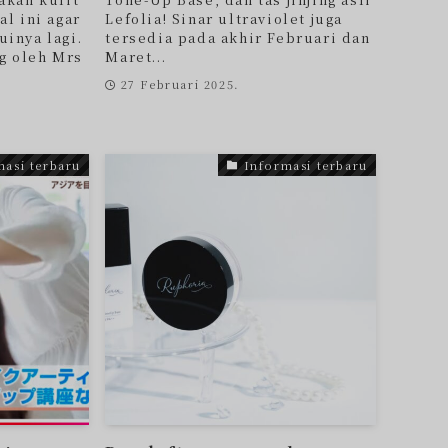
l ini agar
Lefolia! Sinar ultraviolet juga
inya lagi.
tersedia pada akhir Februari dan
ng oleh Mrs
Maret...
27 Februari 2025.
masi terbaru
Informasi terbaru