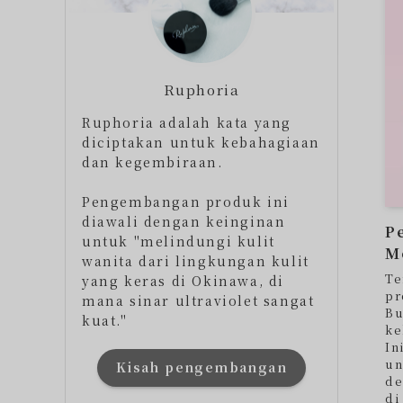
Ruphoria
Ruphoria adalah kata yang
diciptakan untuk kebahagiaan
dan kegembiraan.
Pengembangan produk ini
diawali dengan keinginan
Pe
untuk "melindungi kulit
M
wanita dari lingkungan kulit
Te
yang keras di Okinawa, di
pr
mana sinar ultraviolet sangat
Bu
kuat."
ke
In
un
Kisah pengembangan
de
di