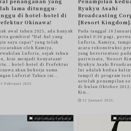
wal penanganan yang
Penampilan kedu
elah lama ditunggu-
Ryukyu Asahi
unggu di hotel-hotel di
Broadcasting Cor
refektur Okinawa!
[Resort Kingdom]
jak awal tahun 2025, ada banyak
Pada tanggal 18 Januari
rita gembira! "Hal-hal yang
pukul 0:30 pagi, perwa
gin saya capai" yang telah
Luforia, Kamiya, tamp
bicarakan oleh Kamiya,
acara rekonstruksi pr
rwakilan Luforia, sejak tahun
yang berorientasi pad
lu, kini menjadi kenyataan!
pariwisata, 'Resort Ki
itu... hotel-hotel di Prefektur
Ryukyu Asahi Broadcas
inawa akan bekerja sama
Ini adalah kedua kalin
ngan Luforia! Tahun ini...
tampil di program ter
setelah penampilan s
13 Februari 2025.
di bulan Oktober 2012.
Kin...
22 Januari 2025.
Informasi terbaru
Infor