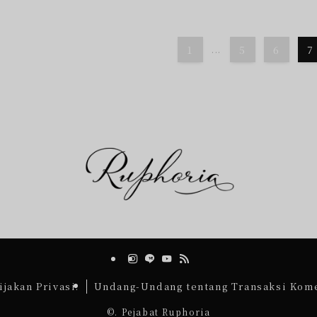
1
...
5
6
7
ijakan Privasi.
Undang-Undang tentang Transaksi Kome
©.
Pejabat Ruphoria