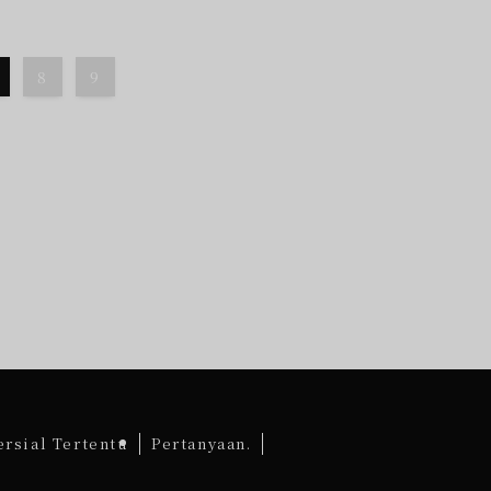
8
9
rsial Tertentu
Pertanyaan.