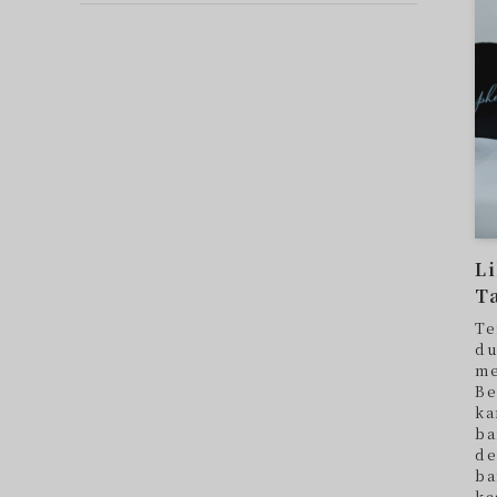
L
T
Te
du
me
Be
ka
ba
de
ba
ka