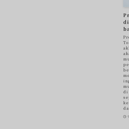
P
d
ba
Pr
To
ak
ak
mu
pe
be
me
in
mu
di
se
ke
da