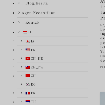
A
Blog/Berita
t
t
Agen Kecantikan
P
Kontak
Se
be
ID
in
di
JA
pe
la
EN
Ya
Ok
ZH_HK
de
ZH_TW
ZH
KO
FR
TH