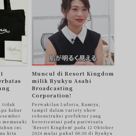
 1
Muncul di Resort Kingdom
erbatas
milik Ryukyu Asahi
yang
Broadcasting
Corporation!
a tidak
Perwakilan Luforia, Kamiya,
Apa kabar
tampil dalam variety show
Desember
rekonstruksi prefektur yang
ta memasuki
berorientasi pada pariwisata
tahun ini.
'Resort Kingdom' pada 12 Oktober
na kita
2024 mulai pukul 00:30 di Ryukyu