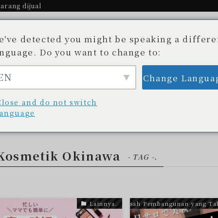
arang dijual
e've detected you might be speaking a differe
anguage. Do you want to change to:
EN
Change Langua
Cerita.
Toko yang tersedia
Blog
unan yang Tak Terungkap
Daftar toko
Blog/
Close and do not switch
language
Kosmetik Okinawa
- TAG -.
Lainnya.
Kisah Pembangunan yang Ta