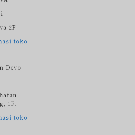
li
wa 2F
masi toko.
n Devo
hatan.
g, 1F.
masi toko.