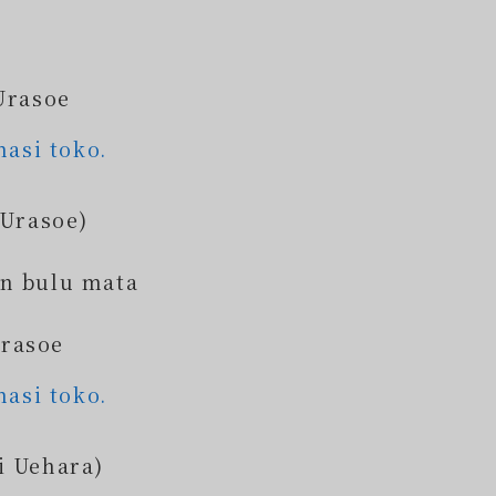
Urasoe
masi toko.
 Urasoe)
an bulu mata
Urasoe
masi toko.
i Uehara)