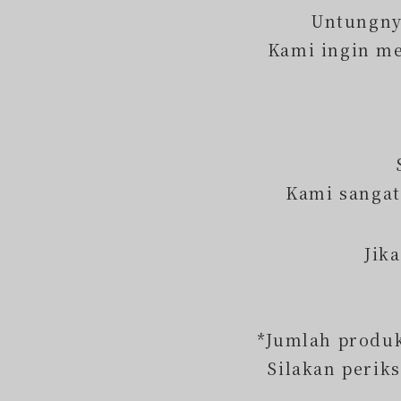
Untungnya
Kami ingin m
Kami sangat
Jik
*Jumlah produk 
Silakan perik