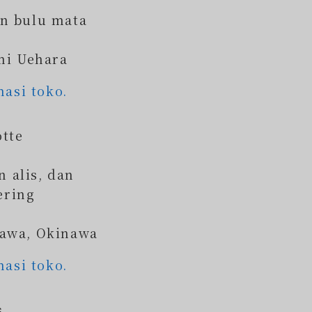
an bulu mata
mi Uehara
masi toko.
otte
n alis, dan
ering
nawa, Okinawa
masi toko.
s