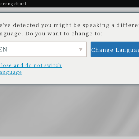
arang dijual
e've detected you might be speaking a differe
anguage. Do you want to change to:
EN
Change Langua
Cerita.
Toko yang tersedia
Blog
unan yang Tak Terungkap
Daftar toko
Blog/
Close and do not switch
language