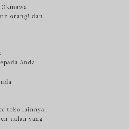
r Okinawa.
in orang! dan
k
kepada Anda.
Anda
ke toko lainnya.
penjualan yang