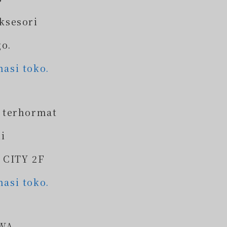
ksesori
go.
masi toko.
 terhormat
li
 CITY 2F
masi toko.
AWA