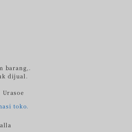
m barang,.
k dijual.
a Urasoe
masi toko.
alla