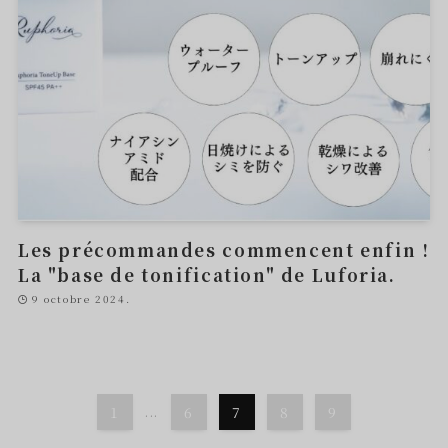
Les précommandes commencent enfin !
La "base de tonification" de Luforia.
9 octobre 2024.
1
...
6
7
8
9