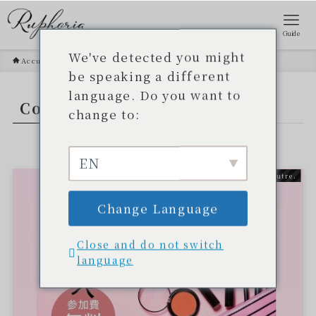
Guide
We've detected you might
Accueil
Cosmétique Okinawa
be speaking a different
language. Do you want to
Cosmétique Okinawa
- TAG -.
change to:
EN
Autre.
Change Language
Close and do not switch
language