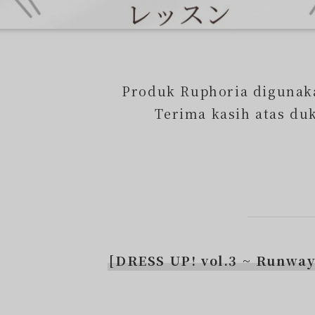
Produk Ruphoria digunaka
Terima kasih atas du
[DRESS UP! vol.3 ~ Runwa
⁡