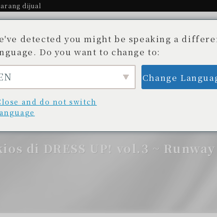
arang dijual
e've detected you might be speaking a differe
anguage. Do you want to change to:
EN
Change Langua
Cerita.
Toko yang tersedia
Blog
unan yang Tak Terungkap
Daftar toko
Blog/
Close and do not switch
language
ios di DRESS UP! vol.3 ~ Runway