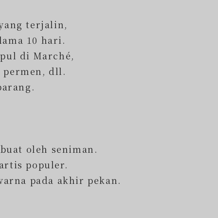
yang terjalin,
lama 10 hari.
pul di Marché,
, permen, dll.
barang.
buat oleh seniman.
rtis populer.
arna pada akhir pekan.