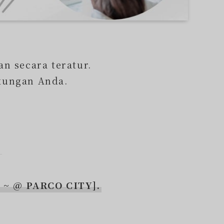
n secara teratur.
kungan Anda.
y ~ @ PARCO CITY].