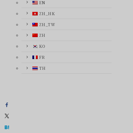
EN
ZH_HK
ZH_TW
ZH
KO
FR
TH