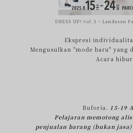
DRESS UP! vol.3 ~ Landasan 
Ekspresi individualit
Mengusulkan "mode baru" yang d
Acara hibur
⁡
⁡
Ruforia.
15-19 
Pelajaran memotong alis 
penjualan barang (bukan jasa)