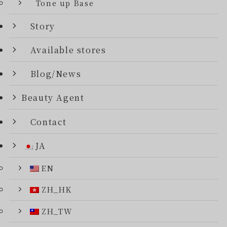
Tone up Base
Story
Available stores
Blog/News
Beauty Agent
Contact
JA
EN
ZH_HK
ZH_TW