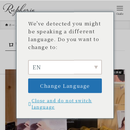
Guide
We've detected you might
ホーム
ロワジールホテル
be speaking a different
language. Do you want to
ロワジールホテル
– tag –
change to:
EN
最新情報
Change Language
Close and do not switch
language