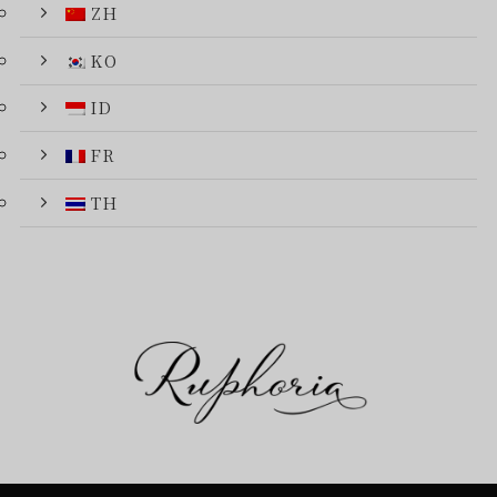
ZH
KO
ID
FR
TH