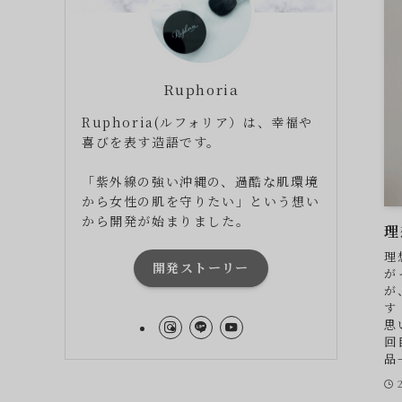
Ruphoria
Ruphoria(ルフォリア）は、幸福や
喜びを表す造語です。
「紫外線の強い沖縄の、過酷な肌環境
から女性の肌を守りたい」という想い
から開発が始まりました。
理
理
開発ストーリー
が
が
す
思
回
品