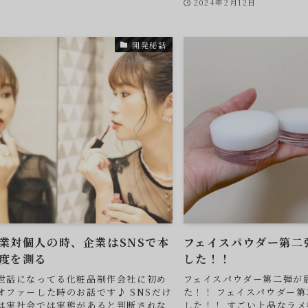
2024年2月12日
開発秘話
業対個人の時、企業はSNSで本
フェイスパウダー第二
度を測る
した！！
世話になってる化粧品制作会社に初め
フェイスパウダー第二弾が
オファーした時のお話です♪ SNSだけ
た！！ フェイスパウダー
は実社会では実態があると判断されな
した！！ すごい上品なラ