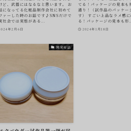
けど、武器にはなるなと思います。 お
てる！パッケージの見本も
話になってる化粧品制作会社に初めて
通り！（試作品のパッケー
ファーした時のお話です♪SNSだけで
す） すごい上品なラメ感
実社会では実態がある...
る！パッケージの見本も形..
2024年2月6日
2024年1月18日
開発秘話
ルクパウダー試作品第一弾が届