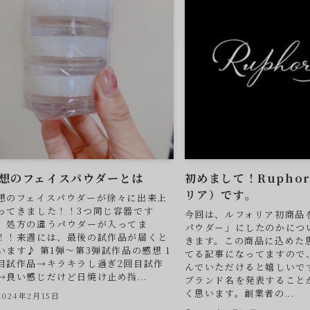
想のフェイスパウダーとは
初めまして！Ruphor
リア）です。
想のフェイスパウダーが徐々に出来上
ってきました！！3つ同じ容器です
今回は、ルフォリア初商品
、処方の違うパウダーが入ってま
パウダー」にしたのかにつ
！！来週には、最後の試作品が届くと
きます。この商品に込めた
います♪ 第1弾～第3弾試作品の感想 1
てる記事になってますので
目試作品→キラキラし過ぎ2回目試作
んでいただけると嬉しいで
→良い感じだけど日焼け止め指...
ブランド名を発表すること
く思います。創業者の...
2024年2月15日