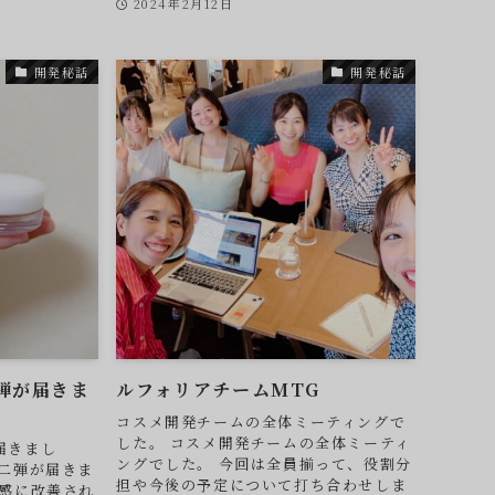
2024年2月12日
開発秘話
開発秘話
弾が届きま
ルフォリアチームMTG
コスメ開発チームの全体ミーティングで
した。 コスメ開発チームの全体ミーティ
届きまし
ングでした。 今回は全員揃って、役割分
第二弾が届きま
担や今後の予定について打ち合わせしま
メ感に改善され