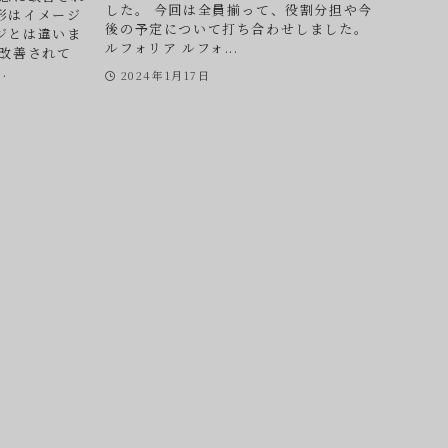
した。 今回は全員揃って、役割分担や今
形はイメージ
後の予定について打ち合わせしました。
ジとは違いま
ルフォリア ルフォ...
に改善されて
.
2024年1月17日