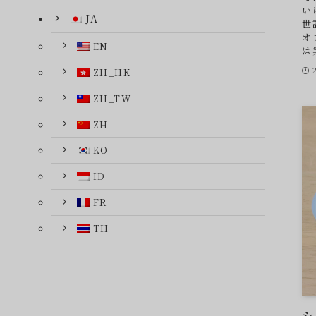
い
JA
世
オ
EN
は
ZH_HK
ZH_TW
ZH
KO
ID
FR
TH
シ