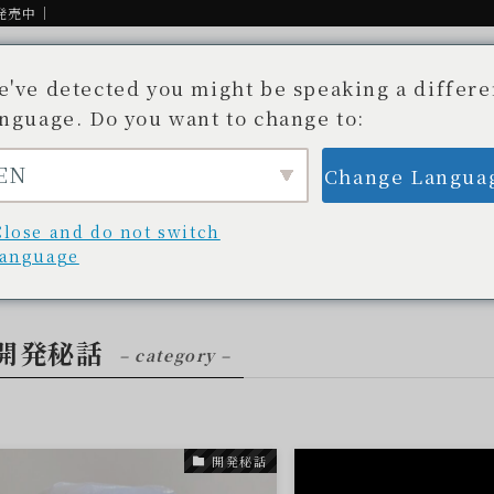
発売中｜
e've detected you might be speaking a differe
anguage. Do you want to change to:
EN
Change Langua
Story
Available stores
Blog/News
開発秘話
取扱い店舗一覧
ブログ/最新情報
Close and do not switch
language
開発秘話
– category –
開発秘話