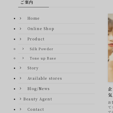
ご案内
Home
Online Shop
Product
Silk Powder
Tone up Base
Story
Available stores
Blog/News
企
気
Beauty Agent
お
て
Contact
で