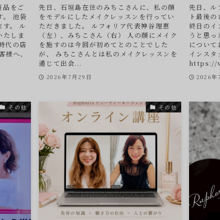
-製品をご
先日、石垣島在住のみちこさんに、私の顔
先日、ル
。 池袋
をモデルにしたメイクレッスンを行ってい
ト最後の
す。 ル
ただきました。 ルフォリア代表神谷理恵
終日のイ
いたしま
（左）、みちこさん（右） 人の顔にメイク
うと思っ
時代の店
を施すのは今回が初めてとのことでした
について
客様へ、
が、 みちこさんとは私のメイクレッスンを
インスタ
通じて出会...
https://
2026年7月29日
2026年
その他
その他