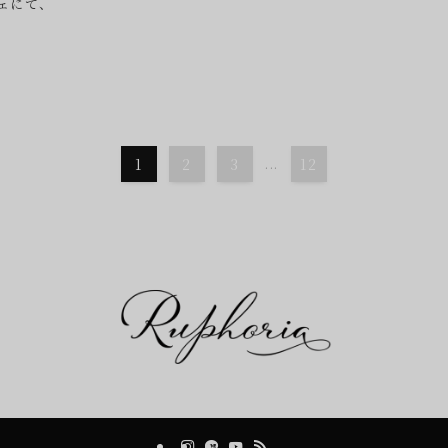
ェにて、
1
2
3
...
12