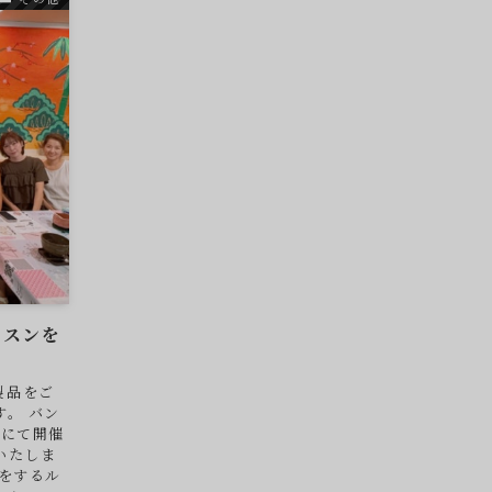
ッスンを
-製品をご
。 バン
ャにて開催
いたしま
をするル