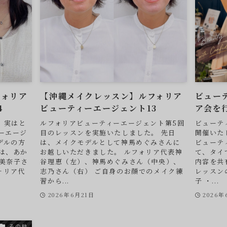
フォリア
【沖縄メイクレッスン】ルフォリア
ビュー
4
ビューティーエージェント13
ア会を
、実はと
ルフォリアビューティーエージェント第5回
ビューテ
ーエージ
目のレッスンを実施いたしました。 先日
開催いた
デルの方
は、メイクモデルとして神馬めぐみさんに
ビューテ
は、あか
お越しいただきました。 ルフォリア代表神
て、タイ
美奈子さ
谷理恵（左）、神馬めぐみさん（中央）、
内容を共
ォリア代
志乃さん（右） ご自身のお顔でのメイク練
レッスン
習から...
子 ・...
2026年6月21日
2026年
その他