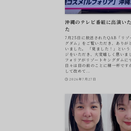
沖縄のテレビ番組に出演い
た
7月25日に放送されたQAB「リ
グダム」をご覧いただき、ありが
いました。 「見ました！」という
ジをいただき、大変嬉しく思いまし
フォリアがリゾートキングダムに
日々は目の前のことに精一杯です
して改めて...
2026年7月27日