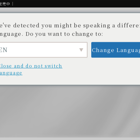
発売中｜
e've detected you might be speaking a differe
anguage. Do you want to change to:
EN
Change Langua
Story
Available stores
Blog/News
開発秘話
取扱い店舗一覧
ブログ/最新情報
Close and do not switch
language