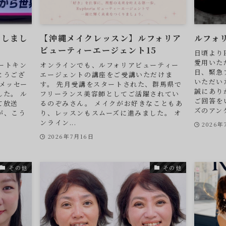
たしまし
【沖縄メイクレッスン】ルフォリア
ルフォ
ビューティーエージェント15
日頃よりR
愛用いた
ゾートキン
オンラインでも、ルフォリアビューティー
日、緊急
とうござ
エージェントの講座をご受講いただけま
いただい
メッセー
す。 先月受講をスタートされた、群馬県で
誠にあり
た。 ル
フリーランス美容師としてご活躍されてい
ご回答を
て放送
るのぞみさん。 メイクがお好きなこともあ
ズのアンケ
が、こう
り、レッスンもスムーズに進みました。 オ
ンライン...
2026年
2026年7月16日
その他
その他