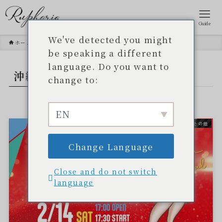
Guide
We've detected you might
ホーム
沖繩化妝品
be speaking a different
language. Do you want to
沖繩化妝品
– tag –
change to:
EN
その他
Change Language
Close and do not switch
language