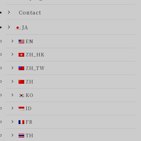
Contact
JA
EN
ZH_HK
ZH_TW
ZH
KO
ID
FR
TH