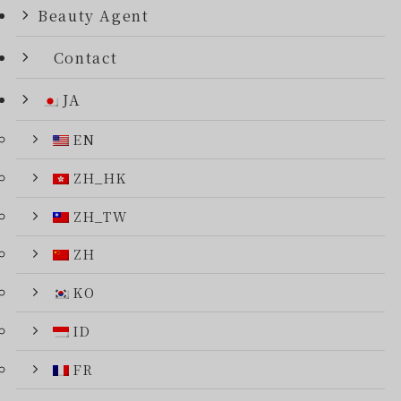
Beauty Agent
Contact
JA
EN
ZH_HK
ZH_TW
ZH
KO
ID
FR