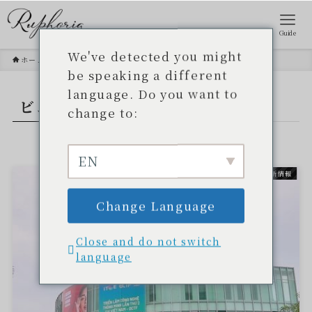
Guide
We've detected you might
ホーム
ビューティー展
be speaking a different
language. Do you want to
ビューティー展
– tag –
change to:
EN
最新情報
Change Language
Close and do not switch
language