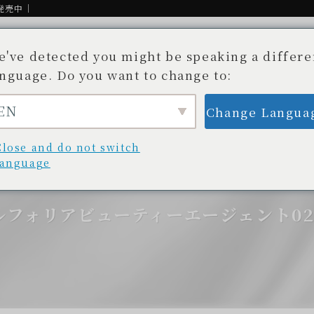
発売中｜
e've detected you might be speaking a differe
anguage. Do you want to change to:
EN
Change Langua
Story
Available stores
Blog/News
開発秘話
取扱い店舗一覧
ブログ/最新情報
Close and do not switch
language
ルフォリアビューティーエージェント0