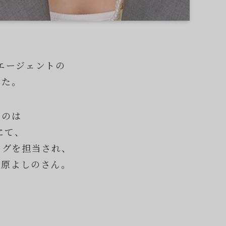
エージェントの
した。
るのは
にて、
ングを担当され、
棚原よしのさん。