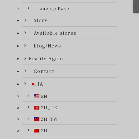
Tone up Base
Story
Available stores
Blog/News
Beauty Agent
Contact
JA
EN
ZH_HK
ZH_TW
ZH