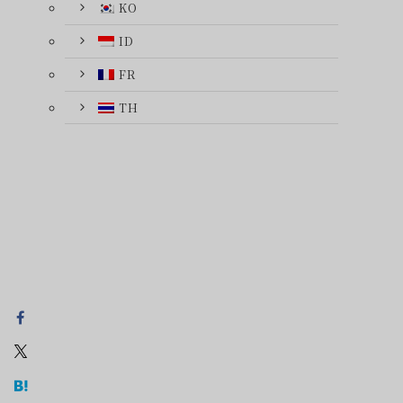
KO
ID
FR
TH