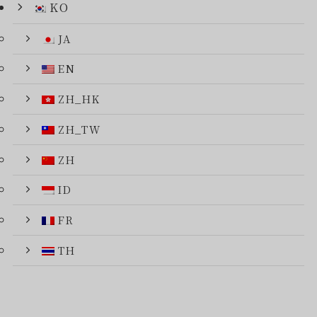
KO
JA
EN
ZH_HK
ZH_TW
ZH
ID
FR
TH