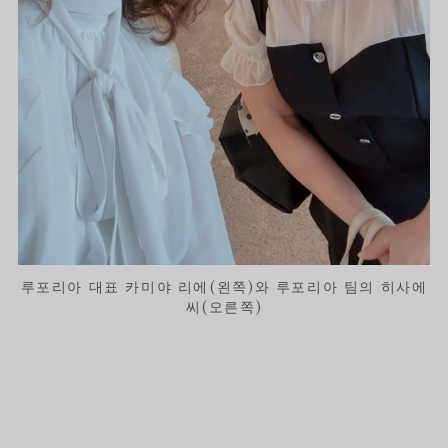
루포리아 대표 카미야 리에(왼쪽)와 루포리아 팀의 히사에
씨(오른쪽)