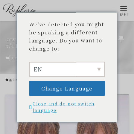
안내서
We've detected you might
be speaking a different
【오키나와 메이크업 레슨】 루
language. Do you want to
2026
5/11
포리아 뷰티 에이전트 10
change to:
기타
2026년 5월 11일
EN
홈
기타
Change Language
Close and do not switch
language