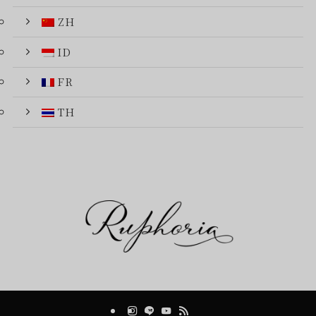
ZH
ID
FR
TH