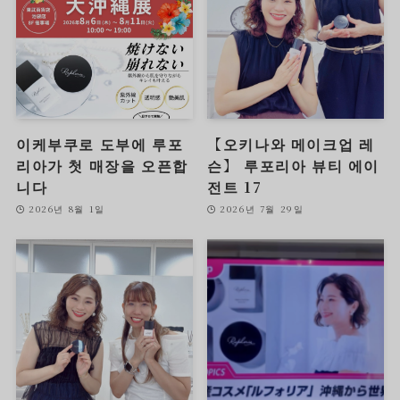
이케부쿠로 도부에 루포
【오키나와 메이크업 레
리아가 첫 매장을 오픈합
슨】 루포리아 뷰티 에이
니다
전트 17
2026년 8월 1일
2026년 7월 29일