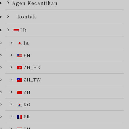
Agen Kecantikan
Kontak
ID
JA
EN
ZH_HK
ZH_TW
ZH
KO
FR
TH