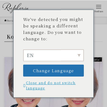
Panduan
We've detected you might
Beranda
Kosmetik Okinawa
be speaking a different
language. Do you want to
Kosmetik Okinawa
- TAG -.
change to:
EN
Lainnya.
Change Language
Close and do not switch
language