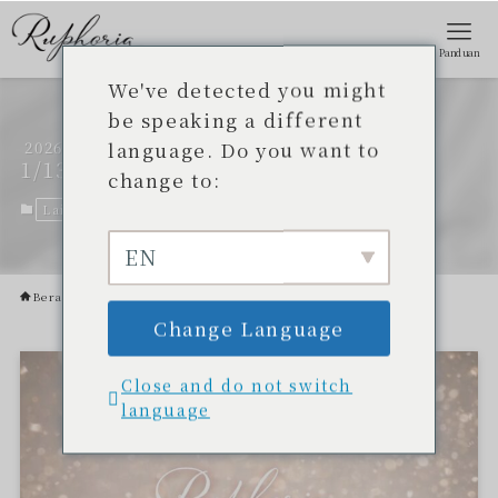
Panduan
We've detected you might
be speaking a different
language. Do you want to
2026
Salam Tahun Baru
1/13
change to:
Lainnya.
12 Januari 2026
13 Januari 2026
EN
Beranda
Lainnya.
Change Language
Close and do not switch
language