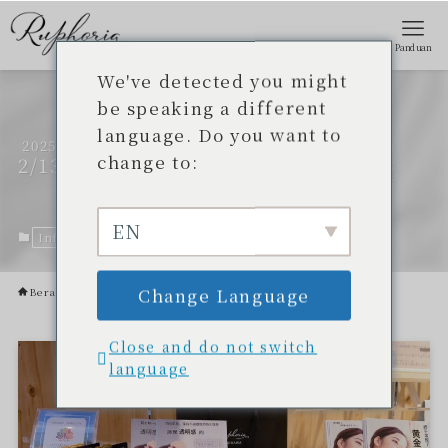
Panduan
We've detected you might
Awal penanganan yang
be speaking a different
language. Do you want to
telah lama ditunggu-
2025
change to:
2/13
tunggu di hotel-hotel di
Prefektur Okinawa!
EN
Informasi terbaru
13 Februari 2025.
Change Language
Beranda
Informasi terbaru
Close and do not switch
language