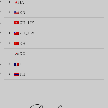
JA
EN
ZH_HK
ZH_TW
ZH
KO
FR
TH