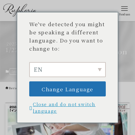
Panduan
We've detected you might
Penampilan kedua!
be speaking a different
language. Do you want to
Ryukyu Asahi
2025
change to:
1/22
Broadcasting Corporation
[Resort Kingdom].
EN
Informasi terbaru
22 Januari 2025.
Change Language
Beranda
Informasi terbaru
Close and do not switch
language