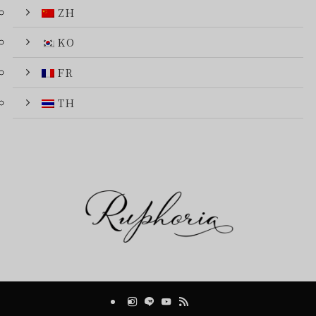
ZH
KO
FR
TH