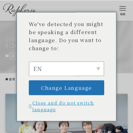
指南
We've detected you might
be speaking a different
language. Do you want to
2024
Luforia 的攤位非常成功。
5/26
change to:
最新資訊
2024 年 5 月 26 日。
EN
首頁
最新資訊
Change Language
Close and do not switch
language