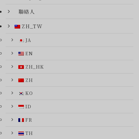
聯絡人
ZH_TW
JA
EN
ZH_HK
ZH
KO
ID
FR
TH