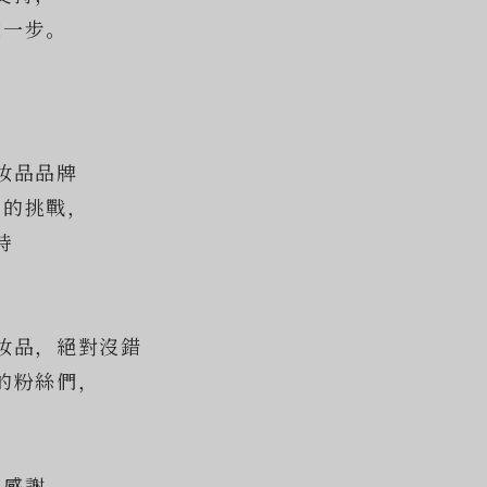
這一步。
妝品品牌
莽的挑戰，
持
妝品，絕對沒錯
的粉絲們，
的感謝。