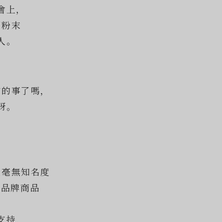
會上，
綢粉末
人。
前的事了嗎，
訝。
還毫無知名度
」的品牌商品
支持，