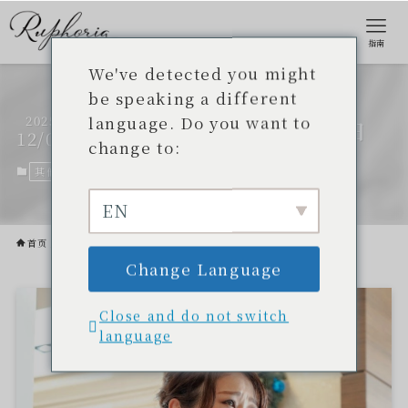
指南
We've detected you might
be speaking a different
language. Do you want to
2025
Rufolia迎来了两周年纪念日
12/05
change to:
其他
2025年12月5日
EN
首页
其他
Change Language
Close and do not switch
language