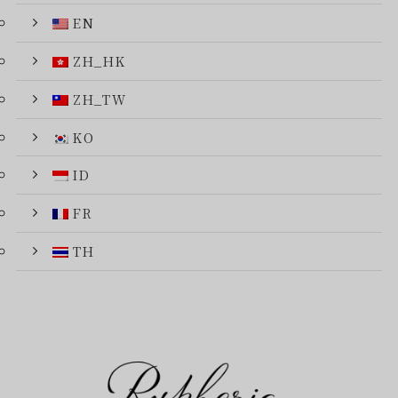
EN
ZH_HK
ZH_TW
KO
ID
FR
TH