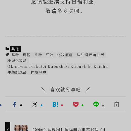
恳请您继续支持鲁福利亚，
敬请多多关照。
其他
丝粉
调基
香粉
红叶
化妆底座
从冲绳走向世界
冲绳化妆品
Okinawarekakutei Kabushiki Kabushiki Kaisha
冲绳纪念品
神谷理惠
喜欢就分享吧
【冲绳化妆课程】鲁福利亚美容代理 04