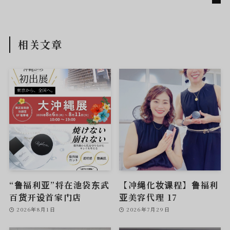
相关文章
“鲁福利亚”将在池袋东武
【冲绳化妆课程】鲁福利
百货开设首家门店
亚美容代理 17
2026年8月1日
2026年7月29日