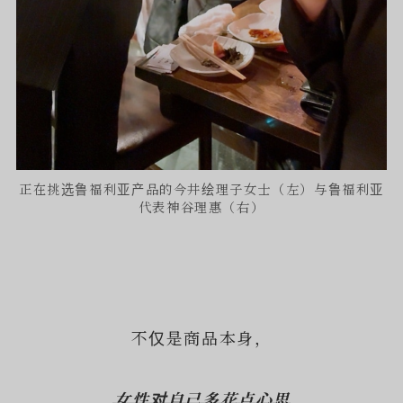
正在挑选鲁福利亚产品的今井绘理子女士（左）与鲁福利亚
代表神谷理惠（右）
不仅是商品本身，
女性对自己多花点心思