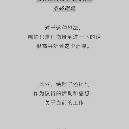
不必拖延
对于这种想法，
哪怕只是稍微接触过一下的话
很高兴听到这个消息。
此外，绘理子还提到
作为议员的活动和感想，
关于当前的工作