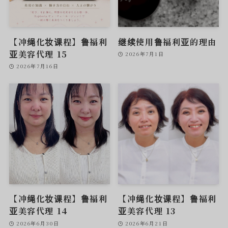
【冲绳化妆课程】鲁福利
继续使用鲁福利亚的理由
亚美容代理 15
2026年7月1日
2026年7月16日
【冲绳化妆课程】鲁福利
【冲绳化妆课程】鲁福利
亚美容代理 14
亚美容代理 13
2026年6月30日
2026年6月21日