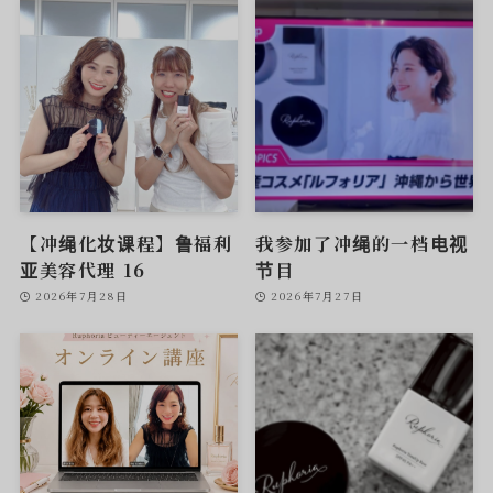
【冲绳化妆课程】鲁福利
我参加了冲绳的一档电视
亚美容代理 16
节目
2026年7月28日
2026年7月27日