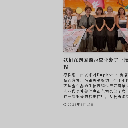
我们在泰国西拉查举办了一
程
感谢您一直以来对Ruphoria-鲁
品的喜爱。在距离曼谷约一个半小
西拉查举办的化妆课程也已圆满结
利亚代表神谷理惠正在为久美子女
在一家很棒的咖啡馆里，品尝着蛋糕
2026年6月15日