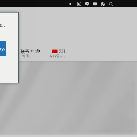
nt
ge
ent
联系方式
ZH
询问。
当前语言。