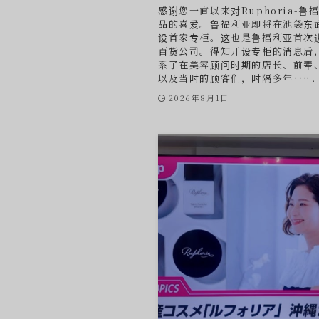
感谢您一直以来对Ruphoria-鲁
品的喜爱。鲁福利亚即将在池袋东
设首家专柜。这也是鲁福利亚首次
百货公司。得知开设专柜的消息后
系了在美容顾问时期的店长、前辈
以及当时的顾客们，时隔多年…….
2026年8月1日