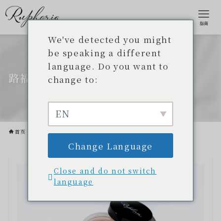
指南
We've detected you might
be speaking a different
language. Do you want to
路福利亚产品列表
change to:
EN
首页
路福利亚产品列表
Change Language
Close and do not switch
language