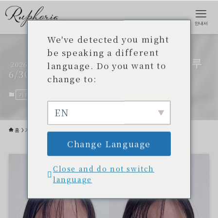
안내서
We've detected you might
be speaking a different
【오키나와 메이크업 레슨】 루
language. Do you want to
2026
6/30
포리아 뷰티 에이전트 14
change to:
기타
2026년 6월 30일
EN
홈
기타
Change Language
Close and do not switch
language