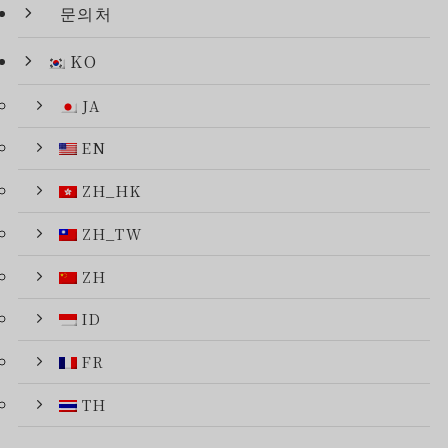
문의처
KO
JA
EN
ZH_HK
ZH_TW
ZH
ID
FR
TH