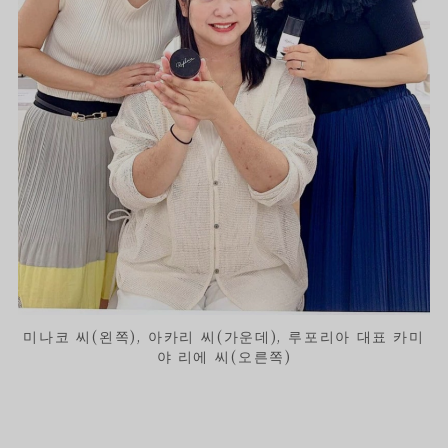
미나코 씨(왼쪽), 아카리 씨(가운데), 루포리아 대표 카미
야 리에 씨(오른쪽)