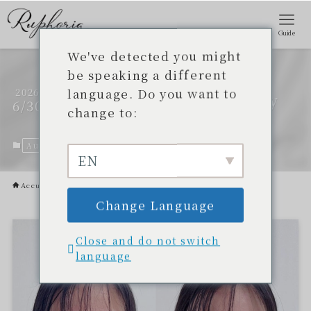
Guide
We've detected you might
be speaking a different
[Cours de maquillage à
language. Do you want to
2026
Okinawa] Rufolia Beauty
6/30
change to:
Agent 14
Autre.
30 juin 2026
EN
Accueil
Autre.
Change Language
Close and do not switch
language