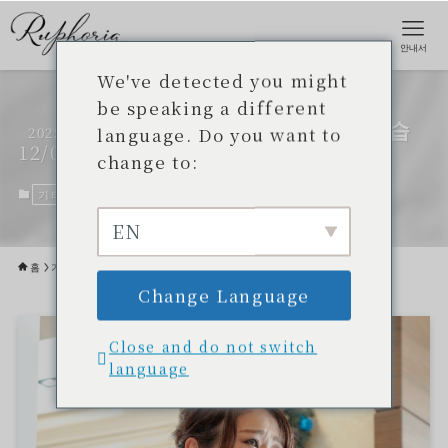
안내서
We've detected you might
be speaking a different
루포리아가 2주년을 맞이했습
language. Do you want to
2025
12/05
니다
change to:
기타
2025년 12월 5일
EN
홈
기타
Change Language
Close and do not switch
language