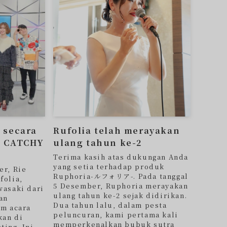
 secara
Rufolia telah merayakan
a CATCHY
ulang tahun ke-2
Terima kasih atas dukungan Anda
yang setia terhadap produk
er, Rie
Ruphoria-ルフォリア-. Pada tanggal
folia,
5 Desember, Ruphoria merayakan
wasaki dari
ulang tahun ke-2 sejak didirikan.
an
Dua tahun lalu, dalam pesta
am acara
peluncuran, kami pertama kali
kan di
memperkenalkan bubuk sutra
ting. Ini