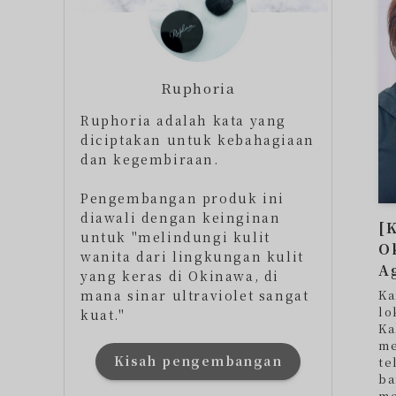
Ruphoria
Ruphoria adalah kata yang
diciptakan untuk kebahagiaan
dan kegembiraan.
Pengembangan produk ini
diawali dengan keinginan
[
untuk "melindungi kulit
O
wanita dari lingkungan kulit
A
yang keras di Okinawa, di
mana sinar ultraviolet sangat
Ka
lo
kuat."
Ka
me
Kisah pengembangan
te
ba
me