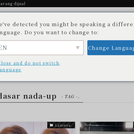
arang dijual
e've detected you might be speaking a differe
anguage. Do you want to change to:
EN
Change Langua
Cerita.
Toko yang tersedia
Blog
unan yang Tak Terungkap
Daftar toko
Blog/
Close and do not switch
language
dasar nada-up
- TAG -.
Lainnya.