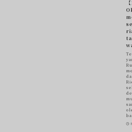
【
O
m
s
r
t
w
Te
ya
Ru
me
da
Ri
se
de
mu
sa
ol
ba