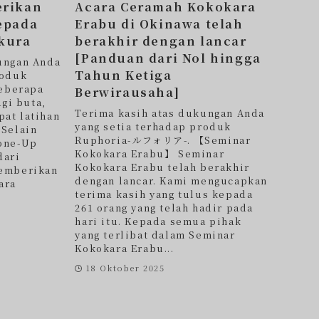
erikan
Acara Ceramah Kokokara
epada
Erabu di Okinawa telah
kura
berakhir dengan lancar
[Panduan dari Nol hingga
ungan Anda
Tahun Ketiga
roduk
eberapa
Berwirausaha]
agi buta,
Terima kasih atas dukungan Anda
at latihan
yang setia terhadap produk
 Selain
Ruphoria-ルフォリア-. 【Seminar
one-Up
Kokokara Erabu】 Seminar
dari
Kokokara Erabu telah berakhir
memberikan
dengan lancar. Kami mengucapkan
ara
terima kasih yang tulus kepada
261 orang yang telah hadir pada
hari itu. Kepada semua pihak
yang terlibat dalam Seminar
Kokokara Erabu...
18 Oktober 2025