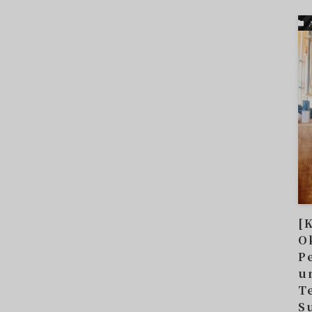
[
O
P
u
T
S