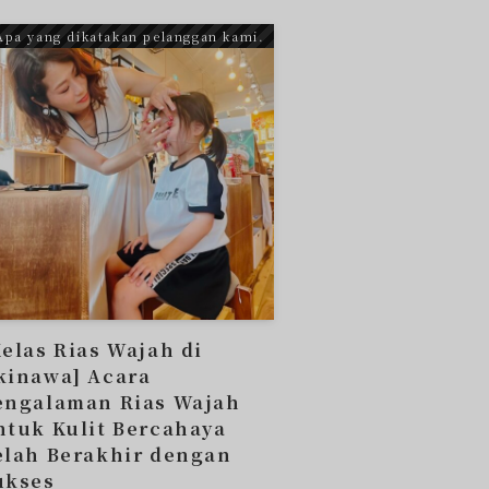
Apa yang dikatakan pelanggan kami.
Kelas Rias Wajah di
kinawa] Acara
engalaman Rias Wajah
ntuk Kulit Bercahaya
elah Berakhir dengan
ukses