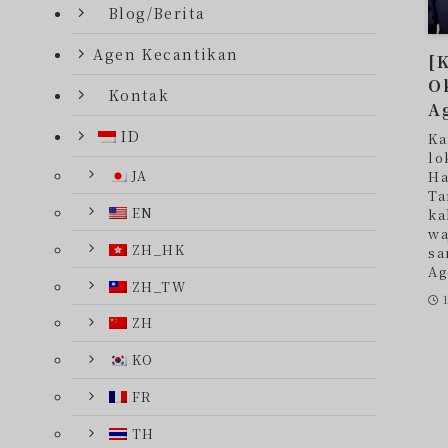
Blog/Berita
Agen Kecantikan
[
O
Kontak
A
ID
Ka
lo
JA
Ha
Ta
EN
ka
wa
ZH_HK
sa
Ag
ZH_TW
ZH
KO
FR
TH