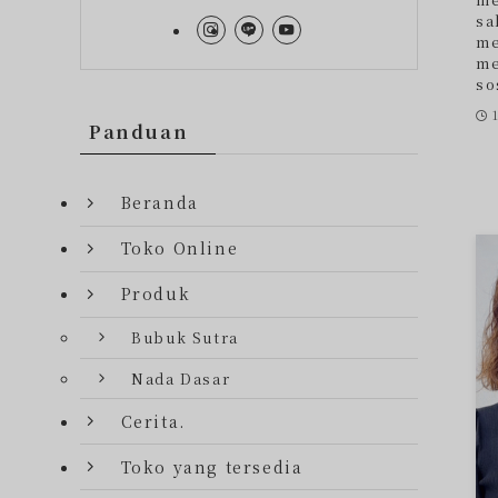
sa
me
me
so
Panduan
Beranda
Toko Online
Produk
Bubuk Sutra
Nada Dasar
Cerita.
Toko yang tersedia