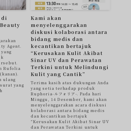
 di
Kami akan
 Beauty
menyelenggarakan
diskusi kolaborasi antara
bidang medis dan
garakan
kecantikan bertajuk
ty Agent.
 yang
“Kerusakan Kulit Akibat
uk
Sinar UV dan Perawatan
ersebut.
Terkini untuk Melindungi
n Rufolia
Kulit yang Cantik”
 (kanan).
h ulang
Terima kasih atas dukungan Anda
surat yang
yang setia terhadap produk
uh
Ruphoria-ルフォリア-. Pada hari
Minggu, 14 Desember, kami akan
menyelenggarakan acara diskusi
kolaborasi antara bidang medis
dan kecantikan bertajuk
“Kerusakan Kulit Akibat Sinar UV
dan Perawatan Terkini untuk