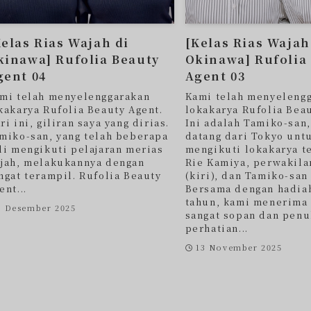
Kelas Rias Wajah di
[Kelas Rias Wajah
kinawa] Rufolia Beauty
Okinawa] Rufolia
gent 04
Agent 03
mi telah menyelenggarakan
Kami telah menyeleng
kakarya Rufolia Beauty Agent.
lokakarya Rufolia Beau
ri ini, giliran saya yang dirias.
Ini adalah Tamiko-san,
miko-san, yang telah beberapa
datang dari Tokyo unt
li mengikuti pelajaran merias
mengikuti lokakarya t
jah, melakukannya dengan
Rie Kamiya, perwakila
ngat terampil. Rufolia Beauty
(kiri), dan Tamiko-san
ent...
Bersama dengan hadia
tahun, kami menerima 
1 Desember 2025
sangat sopan dan pen
perhatian...
13 November 2025