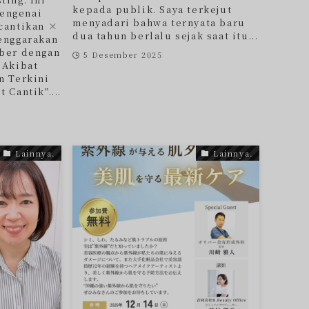
kepada publik. Saya terkejut
engenai
menyadari bahwa ternyata baru
cantikan ×
dua tahun berlalu sejak saat itu...
enggarakan
mber dengan
5 Desember 2025
 Akibat
n Terkini
 Cantik”....
Lainnya.
Lainnya.