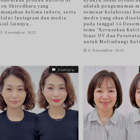
lon Shirodhara yang
adalah pengumuman m
manjakan kelima indera, serta
seminar kolaborasi ke
lalui Instagram dan media
medis yang akan disel
sial lainnya...
pada tanggal 14 Dese
tema “Kerusakan Kulit
15 Desember 2025
Sinar UV dan Perawata
untuk Melindungi Kulit
6 Desember 2025
Lainnya.