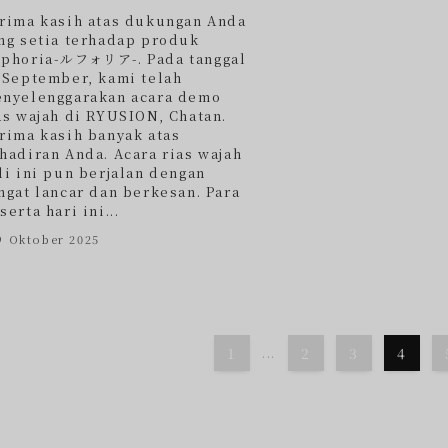
rima kasih atas dukungan Anda
ng setia terhadap produk
phoria-ルフォリア-. Pada tanggal
 September, kami telah
nyelenggarakan acara demo
as wajah di RYUSION, Chatan.
rima kasih banyak atas
hadiran Anda. Acara rias wajah
li ini pun berjalan dengan
ngat lancar dan berkesan. Para
serta hari ini...
9 Oktober 2025
1
...
2
3
4