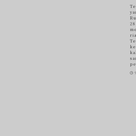
Te
ya
Ru
28
me
ri
Te
ke
ka
sa
pe