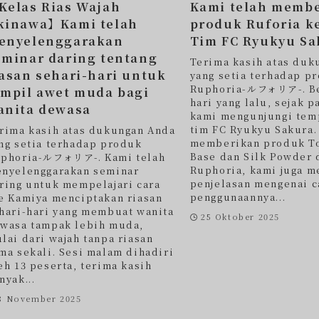
Kelas Rias Wajah
Kami telah memb
kinawa】Kami telah
produk Ruforia k
enyelenggarakan
Tim FC Ryukyu Sa
eminar daring tentang
Terima kasih atas duk
iasan sehari-hari untuk
yang setia terhadap p
Ruphoria-ルフォリア-. B
ampil awet muda bagi
hari yang lalu, sejak p
anita dewasa
kami mengunjungi temp
tim FC Ryukyu Sakura.
rima kasih atas dukungan Anda
memberikan produk T
ng setia terhadap produk
Base dan Silk Powder 
phoria-ルフォリア-. Kami telah
Ruphoria, kami juga 
nyelenggarakan seminar
penjelasan mengenai c
ring untuk mempelajari cara
penggunaannya...
e Kamiya menciptakan riasan
hari-hari yang membuat wanita
25 Oktober 2025
wasa tampak lebih muda,
lai dari wajah tanpa riasan
ma sekali. Sesi malam dihadiri
eh 13 peserta, terima kasih
nyak...
8 November 2025