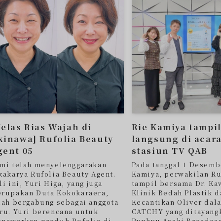
Kelas Rias Wajah di
Rie Kamiya tampil
kinawa] Rufolia Beauty
langsung di acar
gent 05
stasiun TV QAB
mi telah menyelenggarakan
Pada tanggal 1 Desemb
kakarya Rufolia Beauty Agent.
Kamiya, perwakilan Ru
li ini, Yuri Higa, yang juga
tampil bersama Dr. Ka
rupakan Duta Kokokaraera,
Klinik Bedah Plastik d
lah bergabung sebagai anggota
Kecantikan Oliver dal
ru. Yuri berencana untuk
CATCHY yang ditayang
nawarkan produk Rufolia di
Ryukyu Asahi Broadcas