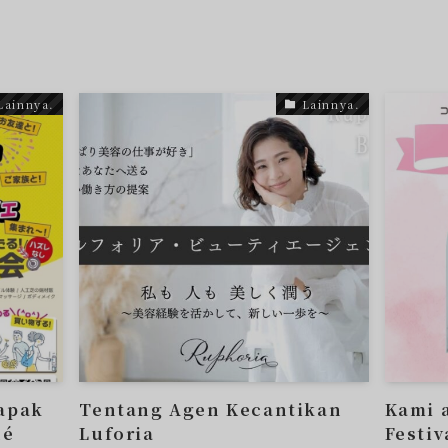
Lainnya.
Lainnya.
apak
Tentang Agen Kecantikan
Kami 
hé
Luforia
Festiv