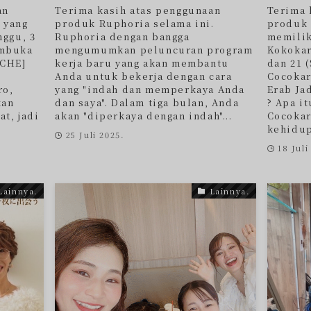
an
Terima kasih atas penggunaan
Terima 
 yang
produk Ruphoria selama ini.
produk 
nggu, 3
Ruphoria dengan bangga
memilik
embuka
mengumumkan peluncuran program
Kokokar
RCHE]
kerja baru yang akan membantu
dan 21 (
n
Anda untuk bekerja dengan cara
Cocokar
ro,
yang "indah dan memperkaya Anda
Erab Ja
kan
dan saya". Dalam tiga bulan, Anda
? Apa it
at, jadi
akan "diperkaya dengan indah"...
Cocokar
kehidup
25 Juli 2025.
18 Juli
Lainnya.
Lainnya.