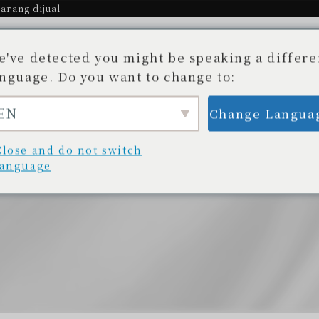
arang dijual
e've detected you might be speaking a differe
anguage. Do you want to change to:
EN
Change Langua
Cerita.
Toko yang tersedia
Blog
unan yang Tak Terungkap
Daftar toko
Blog/
Close and do not switch
language