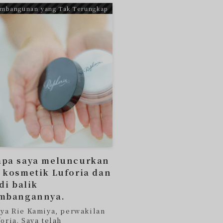
embangunan yang Tak Terungkap
pa saya meluncurkan
 kosmetik Luforia dan
di balik
mbangannya.
aya Rie Kamiya, perwakilan
oria. Saya telah