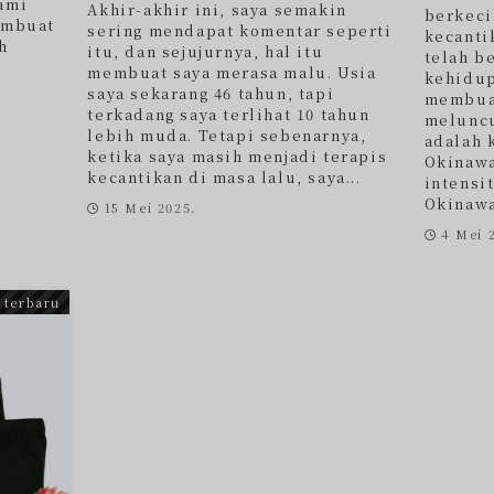
Kami
Akhir-akhir ini, saya semakin
berkeci
embuat
sering mendapat komentar seperti
kecanti
h
itu, dan sejujurnya, hal itu
telah b
membuat saya merasa malu. Usia
kehidup
saya sekarang 46 tahun, tapi
membua
terkadang saya terlihat 10 tahun
meluncu
lebih muda. Tetapi sebenarnya,
adalah 
ketika saya masih menjadi terapis
Okinawa
kecantikan di masa lalu, saya...
intensit
Okinawa 
15 Mei 2025.
4 Mei 
 terbaru