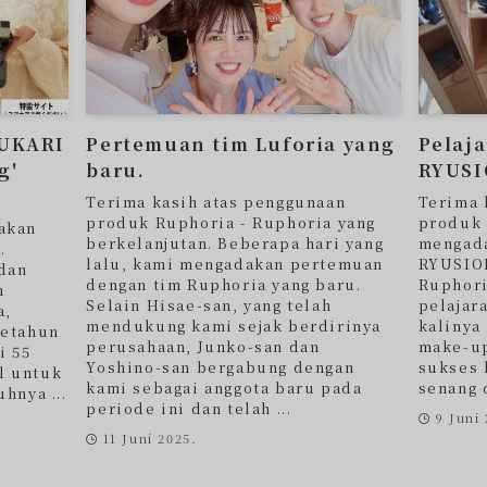
YUKARI
Pertemuan tim Luforia yang
Pelaja
g'
baru.
RYUSI
Terima kasih atas penggunaan
Terima 
produk Ruphoria - Ruphoria yang
produk 
akan
berkelanjutan. Beberapa hari yang
mengada
.
lalu, kami mengadakan pertemuan
RYUSION
 dan
dengan tim Ruphoria yang baru.
Ruphori
h
Selain Hisae-san, yang telah
pelajar
a,
mendukung kami sejak berdirinya
kalinya
setahun
perusahaan, Junko-san dan
make-up
i 55
Yoshino-san bergabung dengan
sukses 
l untuk
kami sebagai anggota baru pada
senang d
hnya ...
periode ini dan telah ...
9 Juni 
11 Juni 2025.