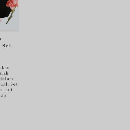
h
 Set
akan
alah
 dalam
ual. Set
si set
-Up