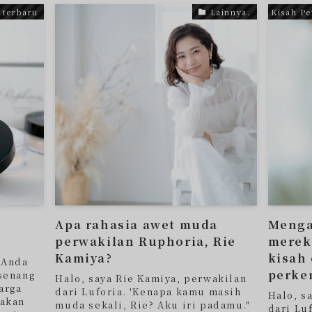
 terbaru
Lainnya.
Kisah P
i
Apa rahasia awet muda
Menga
perwakilan Ruphoria, Rie
merek
Kamiya?
kisah 
 Anda
perke
senang
Halo, saya Rie Kamiya, perwakilan
arga
dari Luforia. 'Kenapa kamu masih
Halo, s
 akan
muda sekali, Rie? Aku iri padamu."
dari Luf