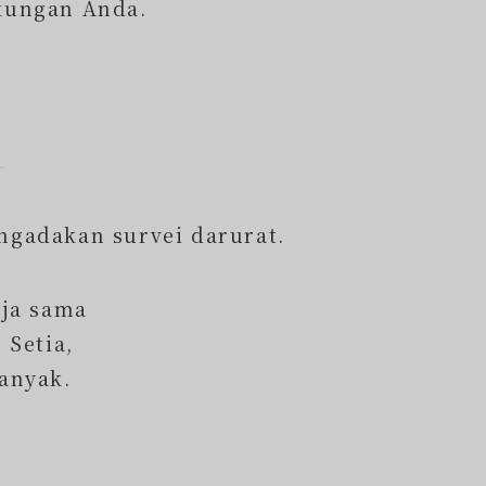
kungan Anda.
ngadakan survei darurat.
rja sama
 Setia,
anyak.