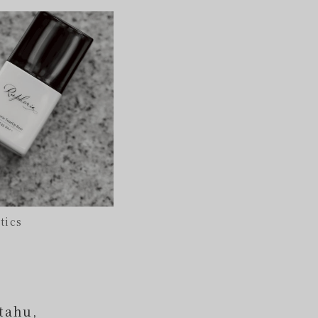
tics
tahu,