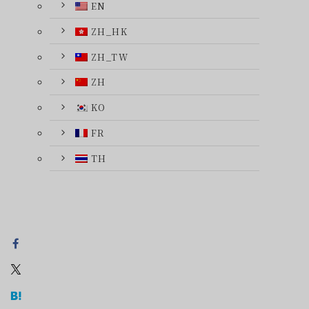
EN
ZH_HK
ZH_TW
ZH
KO
FR
TH