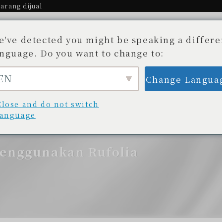
arang dijual
e've detected you might be speaking a differe
anguage. Do you want to change to:
EN
Change Langua
Cerita.
Toko yang tersedia
Blog
unan yang Tak Terungkap
Daftar toko
Blog/
Close and do not switch
language
menggunakan Rufolia