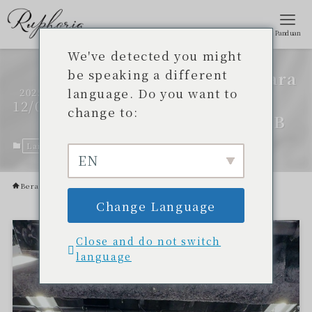
Panduan
We've detected you might
be speaking a different
Rie Kamiya tampil secara
language. Do you want to
2025
langsung di acara
12/06
change to:
CATCHY stasiun TV QAB
Lainnya.
6 Desember 2025
EN
Beranda
Lainnya.
Change Language
Close and do not switch
language