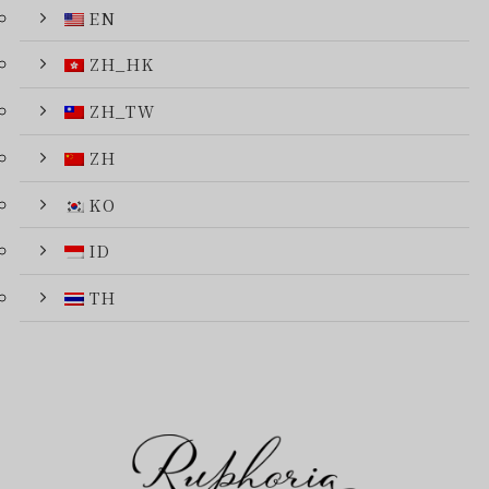
EN
ZH_HK
ZH_TW
ZH
KO
ID
TH