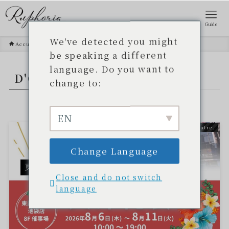
Guide
We've detected you might
Accueil
D'Okinawa au monde
be speaking a different
language. Do you want to
D'Okinawa au monde
- TAG -.
change to:
EN
Autre.
Change Language
Close and do not switch
language