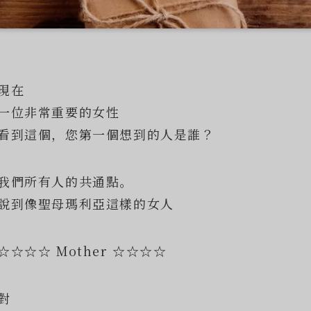
現在
一位非常重要的女性
看到這個，您第一個想到的人是誰？
我們所有人的共通點。
說到像聖母瑪利亞這樣的女人
☆☆☆☆ Mother ☆☆☆☆
對