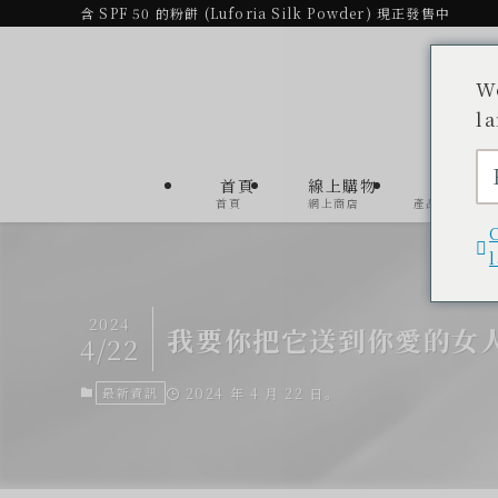
含 SPF 50 的粉餅 (Luforia Silk Powder) 現正發售中
W
l
首頁
線上購物
產品
首頁
網上商店
產品清單
2024
我要你把它送到你愛的女
4/22
最新資訊
2024 年 4 月 22 日。