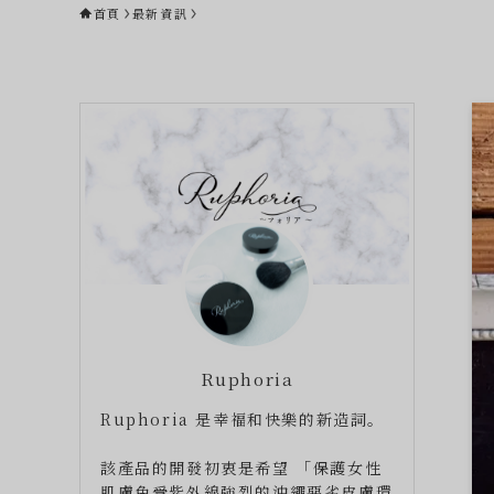
首頁
最新資訊
Ruphoria
Ruphoria 是幸福和快樂的新造詞。
該產品的開發初衷是希望 「保護女性
肌膚免受紫外線強烈的沖繩惡劣皮膚環