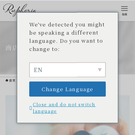
指南
We've detected you might
be speaking a different
language. Do you want to
商店清單
change to:
EN
首頁
商店清單
Change Language
Close and do not switch
language