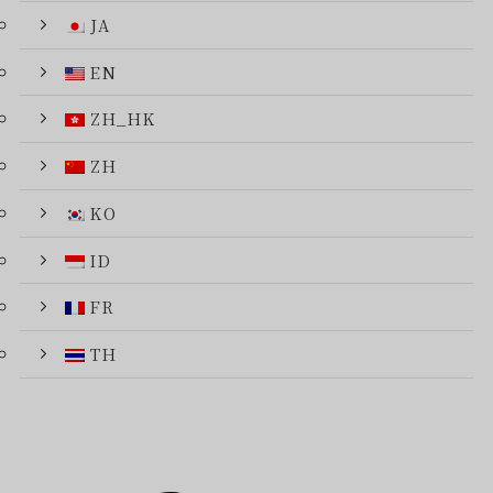
JA
EN
ZH_HK
ZH
KO
ID
FR
TH