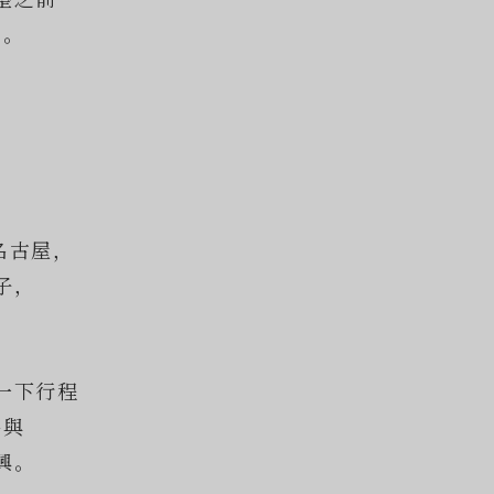
名。
名古屋，
子，
一下行程
參與
興。