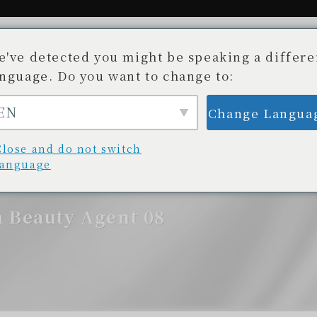
e've detected you might be speaking a differe
anguage. Do you want to change to:
EN
Change Langua
故事。
可用商店
部落格/新聞
Beauty Ag
開發專案
商店清單
部落格/更新
美容顧問
Close and do not switch
language
eauty Agent 08