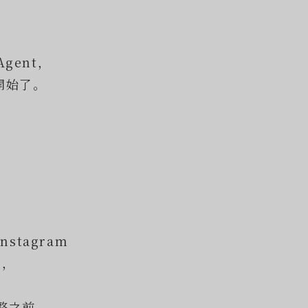
 Agent，
開始了。
stagram
覽，
整之前