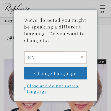
指南
We've detected you might
首页
冲绳化妆品
be speaking a different
language. Do you want to
冲绳化妆品
- TAG -.
change to:
EN
其他
Change Language
Close and do not switch
language