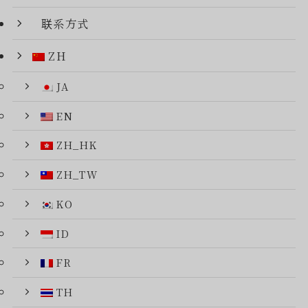
联系方式
ZH
JA
EN
ZH_HK
ZH_TW
KO
ID
FR
TH