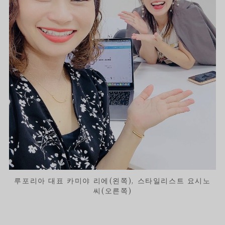
루포리아 대표 카미야 리에(왼쪽), 스타일리스트 요시노
씨(오른쪽)