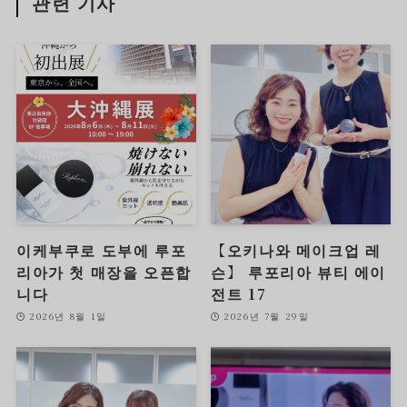
관련 기사
이케부쿠로 도부에 루포
【오키나와 메이크업 레
리아가 첫 매장을 오픈합
슨】 루포리아 뷰티 에이
니다
전트 17
2026년 8월 1일
2026년 7월 29일