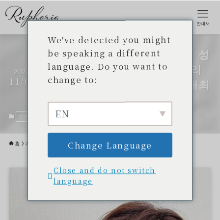
안내서
We've detected you might
【오키나와 메이크업 레슨】 성
be speaking a different
language. Do you want to
인을 위한 젊어 보이는 데일리
2025
change to:
11/08
메이크업 온라인 세미나를 개최
했습니다
EN
기타
2025년 11월 8일
Change Language
홈
기타
Close and do not switch
language