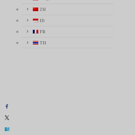
ZH
ID
FR
TH