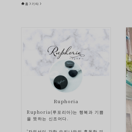
홈
기타
Ruphoria
Ruphoria(루포리아)는 행복과 기쁨
을 뜻하는 신조어다.
'자외선이 강한 오키나와의 혹독한 피