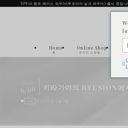
SPF50 함유 페이스 파우더(루포리아 실크 파우더) 출시 중입니
W
l
Home
Online Shop
제품
홈
온라인 쇼핑몰
제품
2025
키타가야의 RYUSION에
6/09
기타
2025년 6월 9일