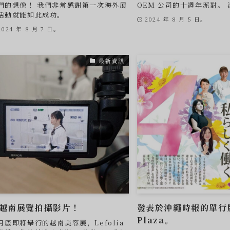
們的想像！ 我們非常感謝第一次海外展
OEM 公司的十週年派對。 派對
活動就能如此成功。
2024 年 8 月 5 日。
2024 年 8 月 7 日。
最新資訊
越南展覽拍攝影片！
發表於沖繩時報的單行版
Plaza。
月底即將舉行的越南美容展，Lefolia