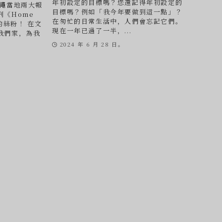
年初設定的目標嗎？您還記得年初設定的
沖繩當地兩大報
目標嗎？例如「我今年要做到這一點」？
《Home
在匆忙的日常生活中，人們會忘記它們。
的絲粉！ 在文
現在一年已過了一半，...
我們家，為我
2024 年 6 月 28 日。