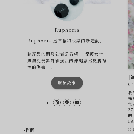
Ruphoria
Ruphoria 是幸福和快樂的新造詞。
該產品的開發初衷是希望 「保護女性
肌膚免受紫外線強烈的沖繩惡劣皮膚環
境的傷害」。
[
發展故事
C
我
福
代
2
的 
P
指南