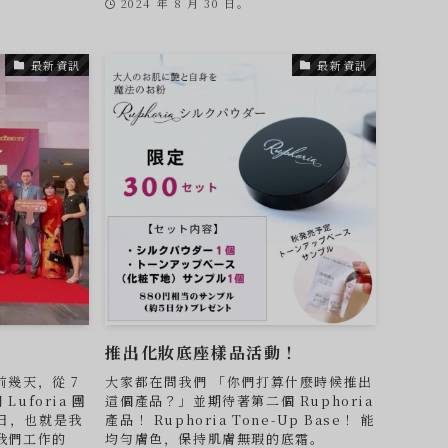
2024 年 8 月 30 日。
最新資訊
最新資訊
推出化妝底座樣品活動！
幾天，從 7
大家都在問我們 「你們打算什麼時候推出
Luforia 團
這個產品？」並期待著第二個 Ruphoria
 日，也就是我
產品！ Ruphoria Tone-Up Base！ 能
我們工作的
均勻膚色，保持肌膚無瑕的底霜。