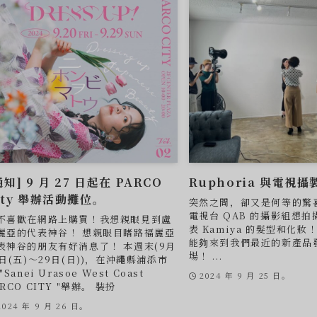
通知] 9 月 27 日起在 PARCO
Ruphoria 與電視
ity 舉辦活動攤位。
突然之間，卻又是何等的驚
電視台 QAB 的攝影組想拍攝 
不喜歡在網路上購買！我想親眼見到盧
表 Kamiya 的髮型和化妝
麗亞的代表神谷！ 想親眼目睹路福麗亞
能夠來到我們最近的新產品
表神谷的朋友有好消息了！ 本週末(9月
場！ ...
7日(五)～29日(日))，在沖繩縣浦添市
"Sanei Urasoe West Coast
2024 年 9 月 25 日。
ARCO CITY "舉辦。 裝扮
2024 年 9 月 26 日。