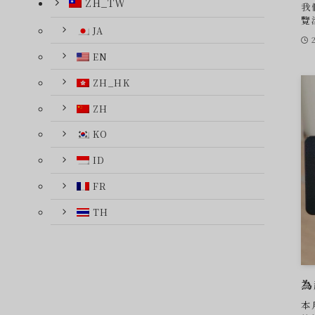
ZH_TW
我
覽
JA
EN
ZH_HK
ZH
KO
ID
FR
TH
為
本