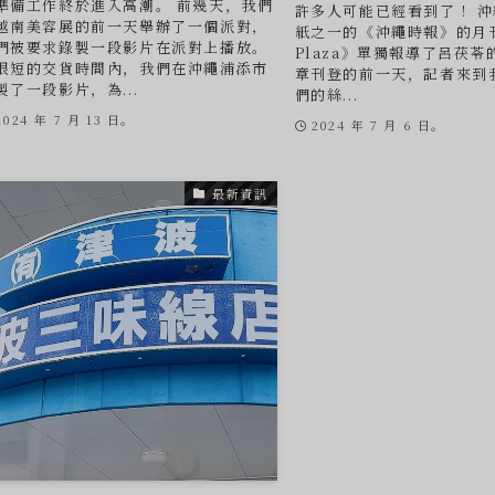
準備工作終於進入高潮。 前幾天，我們
許多人可能已經看到了！ 
越南美容展的前一天舉辦了一個派對，
紙之一的《沖繩時報》的月刊
們被要求錄製一段影片在派對上播放。
Plaza》單獨報導了呂茯苓
很短的交貨時間內，我們在沖繩浦添市
章刊登的前一天，記者來到
製了一段影片，為...
們的絲...
2024 年 7 月 13 日。
2024 年 7 月 6 日。
最新資訊