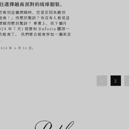
往選擇越南派對的琉球服裝。
您看到這個標題時，您是否因為聽到
越南！」而感到驚訝？有沒有人看見這
標題而感到驚訝？ 事實上，我下個月
024 年 7 月) 就要和 Ruforia 團隊一
去越南了。 我們要去越南參加一個美容
..
2024 年 6 月 16 日。
1
2