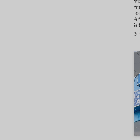
的
在
我
在
錄