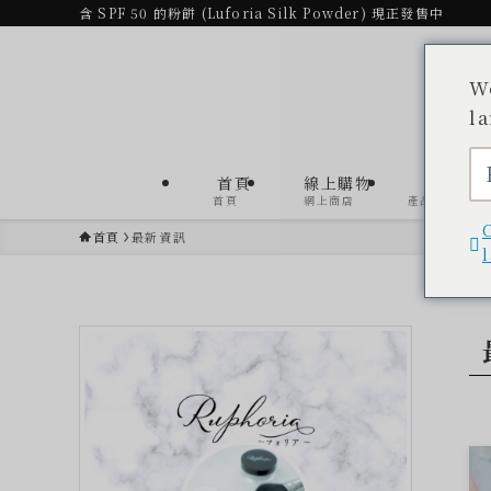
含 SPF 50 的粉餅 (Luforia Silk Powder) 現正發售中
W
l
首頁
線上購物
產品
首頁
網上商店
產品清單
首頁
最新資訊