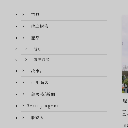
首頁
線上購物
產品
絲粉
調整底妝
故事。
可用商店
部落格/新聞
規
Beauty Agent
上
二
聯絡人
三
司