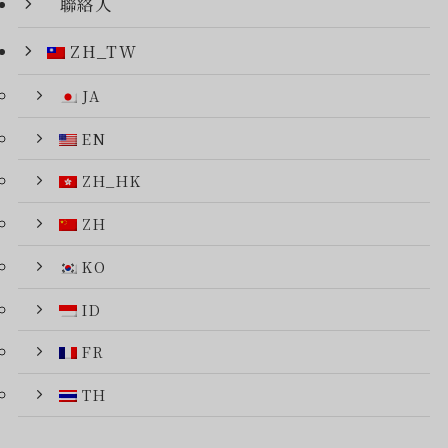
聯絡人
ZH_TW
JA
EN
ZH_HK
ZH
KO
ID
FR
TH