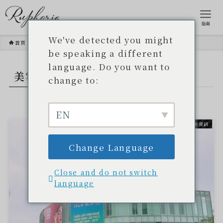
指南
We've detected you might
首頁
美容展
be speaking a different
language. Do you want to
美容展
- TAG -.
change to:
EN
最新資訊
Change Language
Close and do not switch
language