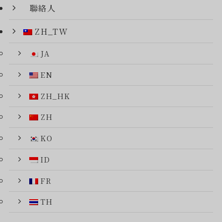
聯絡人
ZH_TW
JA
EN
ZH_HK
ZH
KO
ID
FR
TH