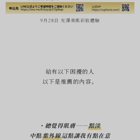
9月28日 光澤美肌彩妝體驗
給有以下困擾的人
以下是推薦的內容。
・總覺得肌膚……
黯淡
中點
紫外線
這點讓我有點在意