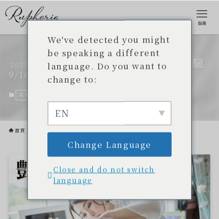
指南
We've detected you might
be speaking a different
我們將舉辦「光澤美肌彩妝體驗
language. Do you want to
2025
9/16
活動」
change to:
其他。
2025年9月16日
EN
首頁
其他。
Change Language
Close and do not switch
language