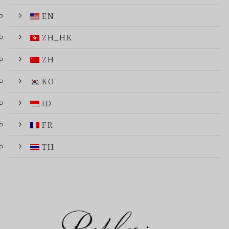
EN
ZH_HK
ZH
KO
ID
FR
TH