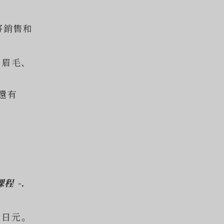
 將銷售和
的眉毛、
。
還有
程 -.
0 日元。