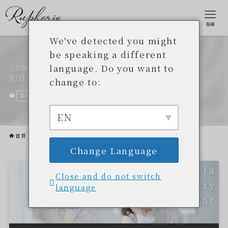
指南
We've detected you might
be speaking a different
language. Do you want to
2026
關於陸福雅美容代理商
8/01
change to:
其他。
2025 年 7 月 25 日。
2026年8月1日
EN
首頁
其他。
Change Language
Close and do not switch
language