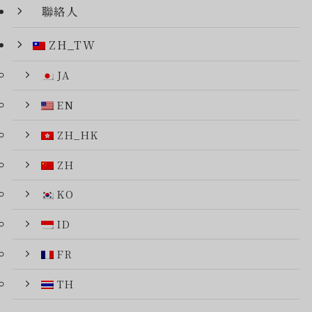
聯絡人
ZH_TW
JA
EN
ZH_HK
ZH
KO
ID
FR
TH