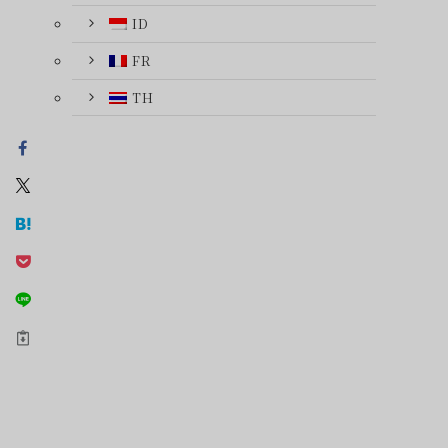
ID
FR
TH