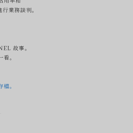
室佔用率和
u 進行業務談判。
NEL 故事。
一看。
存檔。