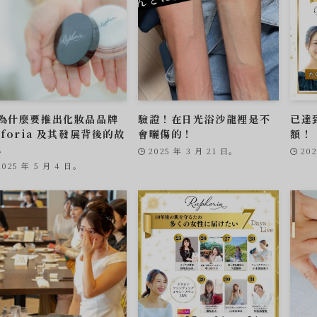
為什麼要推出化妝品品牌
驗證！在日光浴沙龍裡是不
已達到
uforia 及其發展背後的故
會曬傷的！
額！
。
2025 年 3 月 21 日。
20
2025 年 5 月 4 日。