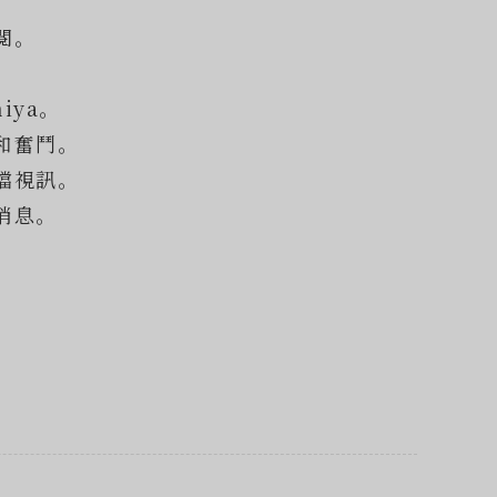
閱。
miya。
和奮鬥。
檔視訊。
消息。
。