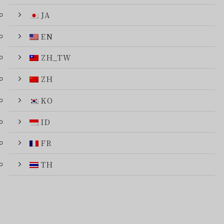
JA
EN
ZH_TW
ZH
KO
ID
FR
TH