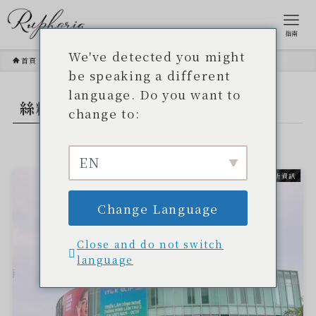
指南
We've detected you might
首頁
絲粉
be speaking a different
language. Do you want to
絲粉
- TAG -.
change to:
EN
最新資訊
Change Language
Close and do not switch
language