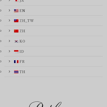
JA
EN
ZH_TW
ZH
KO
ID
FR
TH