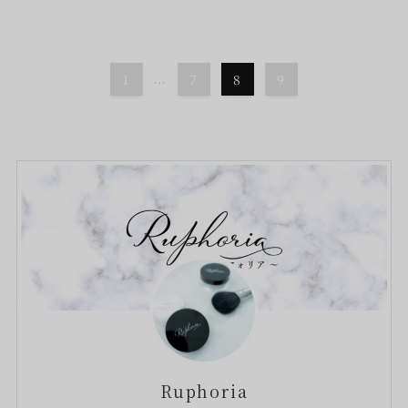
1
...
7
8
9
Ruphoria